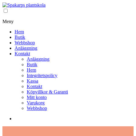
Meny
Hem
Butik
Webbshop
Anläggning
Kontakt
Anläggning
Butik
Hem
Integritetspolicy
Kassa
Kontakt
Köpvillkor & Garanti
Mitt konto
Varukorg
Webbshop