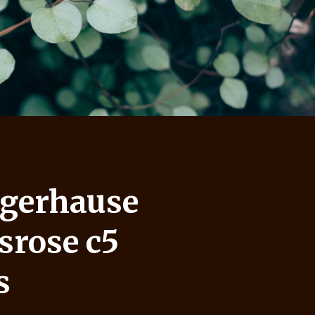
gerhause
srose c5
s