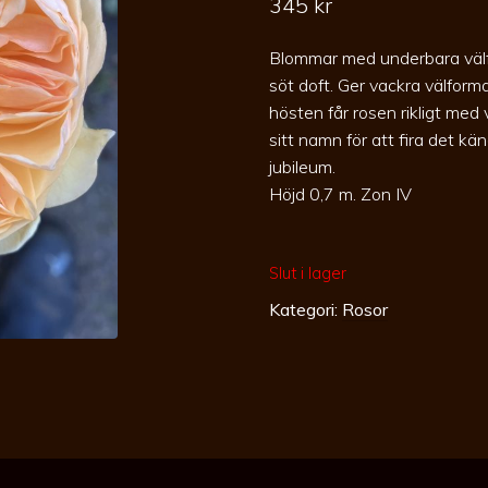
345
kr
Blommar med underbara välfy
söt doft. Ger vackra välform
hösten får rosen rikligt med 
sitt namn för att fira det 
jubileum.
Höjd 0,7 m. Zon IV
Slut i lager
Kategori:
Rosor