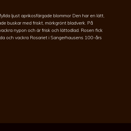
llda ljust aprikosfärgade blommor Den har en lätt,
ade buskar med friskt, mörkgrönt bladverk. På
vackra nypon och är frisk och lättodlad. Rosen fick
kända och vackra Rosariet i Sangerhausens 100-års