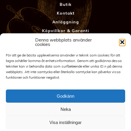
Butik
Kontakt
Anläggning
Köpvillkor & Garanti
Integritetspolicy
Denna webbplats använder
cookies
För att ge de bästa upplevelserna använder vi teknik som cookies för att
lagra och/eller komma åt enhetsinformation. Genom att godkänna dessa
tekniker kan vi behandla data som surfbeteende eller unika ID:n på denna
webbplats. Att inte samtycka eller återkalla samtycke kan påverka vissa
funktioner och funktioner negativt.
Godkänn
©2026 Spakarps plantskola
Neka
070-417 86 70
-
spakarp@outlook.com
-
Spakarp 1, 575 95
EKSJÖ
-
Till toppen
Visa inställningar