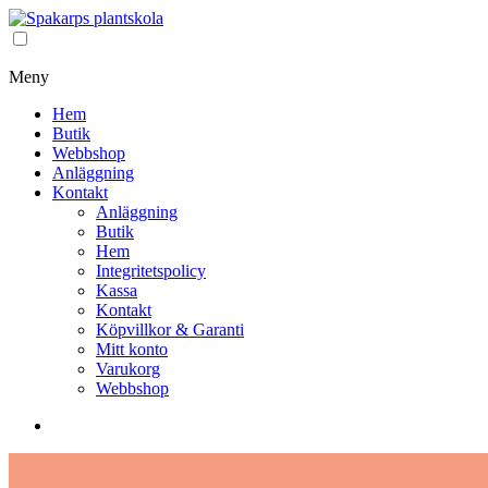
Meny
Hem
Butik
Webbshop
Anläggning
Kontakt
Anläggning
Butik
Hem
Integritetspolicy
Kassa
Kontakt
Köpvillkor & Garanti
Mitt konto
Varukorg
Webbshop