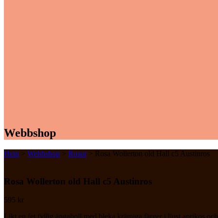
Webbshop
Hem
>
Webbshop
>
Rosor
> Rosa Wollerton old Hall c5 Austinros
Rosa Wollerton old Hall c5 Austinros
595
kr
Likt en fet fyllig ängaboll med bleka krämiga färger i ljust aprikos oc