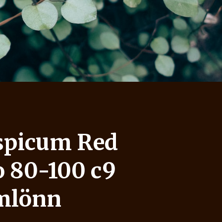
spicum Red
 80-100 c9
mlönn