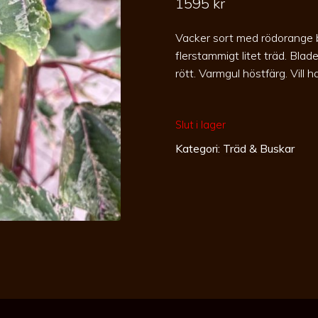
1595
kr
Vacker sort med rödorange ba
flerstammigt litet träd. Bla
rött. Varmgul höstfärg. Vill
Slut i lager
Kategori:
Träd & Buskar