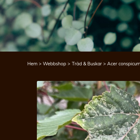
Hem
>
Webbshop
>
Träd & Buskar
> Acer conspicum