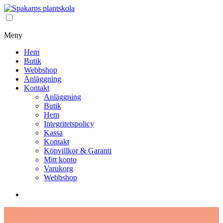
Meny
Hem
Butik
Webbshop
Anläggning
Kontakt
Anläggning
Butik
Hem
Integritetspolicy
Kassa
Kontakt
Köpvillkor & Garanti
Mitt konto
Varukorg
Webbshop