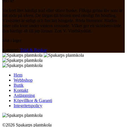
995
kr
Vackert litet härdigt träd eller större buske. Flikiga gröna löv som är
lätt röda på våren. De färgas till hösten med otroligt fin höstfärg.
Växtsättet är sirligt och fint lätt hängade. Röda blommor. Bladen
sitter ofta kvar under vintern vissnade. Vilket ger ett skönhetsvärde.
Bra härdigt alt till jap lönnar. Zon V. Vindskyddat.
Slut i lager
Kategori:
Träd & Buskar
Hem
Webbshop
Butik
Kontakt
Anläggning
Köpvillkor & Garanti
Integritetspolicy
©2026 Spakarps plantskola