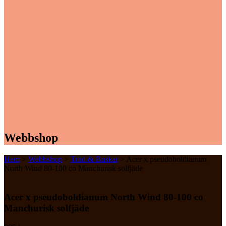
Webbshop
Hem
>
Webbshop
>
Träd & Buskar
> Acer x pseudoboldianum
North Wind 80-100 co Manchurisk solfjäde
Acer x pseudoboldianum North Wind 80-100 co
Manchurisk solfjäde