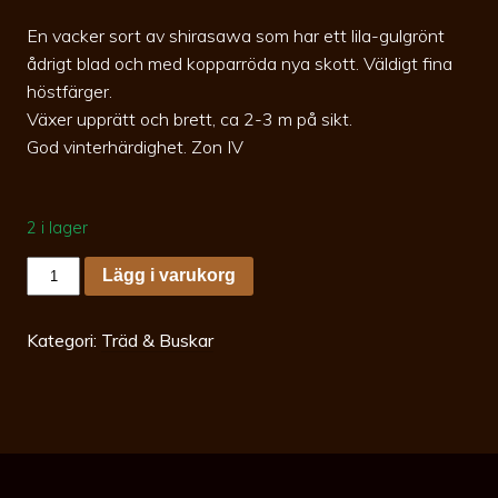
En vacker sort av shirasawa som har ett lila-gulgrönt
ådrigt blad och med kopparröda nya skott. Väldigt fina
höstfärger.
Växer upprätt och brett, ca 2-3 m på sikt.
God vinterhärdighet. Zon IV
2 i lager
Acer
Lägg i varukorg
shirasawanum
Johin
c3,5
Shirasawalönn
Kategori:
Träd & Buskar
mängd