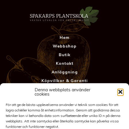
Hem
Webbshop
Butik
Kontakt
Anläggning
Köpvillkor & Garanti
Integritetspolicy
Denna webbplats använder
cookies
För att ge de bästa upplevelserna använder vi teknik som cookies för att
lagra och/eller komma åt enhetsinformation. Genom att godkänna dessa
tekniker kan vi behandla data som surfbeteende eller unika ID:n på denna
webbplats. Att inte samtycka eller återkalla samtycke kan påverka vissa
funktioner och funktioner negativt.