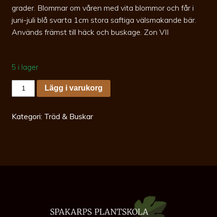
grader. Blommar om våren med vita blommor och får i
juni-juli blå svarta 1cm stora saftiga välsmakande bär.
Används främst till häck och buskage. Zon VII
5 i lager
Amaelanchier
Lägg i varukorg
alnifolia
c3,5
Bärhäggmispel
mängd
Kategori:
Träd & Buskar