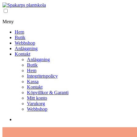
Meny
Hem
Butik
Webbshop
Anläggning
Kontakt
Anläggning
Butik
Hem
Integritetspolicy
Kassa
Kontakt
Köpvillkor & Garanti
Mitt konto
Varukorg
Webbshop