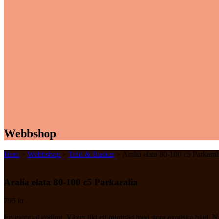
Webbshop
Hem
>
Webbshop
>
Träd & Buskar
> Aralia elata 80-100 c5 Parkaral
Aralia elata 80-100 c5 Parkaralia
795
kr
En gammal goding. Växer likt ett miniträd med stora exotiska blad. Nå