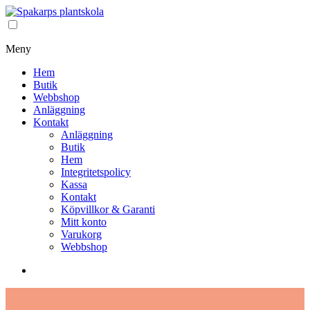
Meny
Hem
Butik
Webbshop
Anläggning
Kontakt
Anläggning
Butik
Hem
Integritetspolicy
Kassa
Kontakt
Köpvillkor & Garanti
Mitt konto
Varukorg
Webbshop