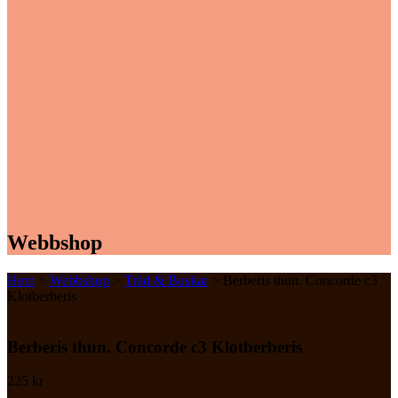
Webbshop
Hem
>
Webbshop
>
Träd & Buskar
> Berberis thun. Concorde c3
Klotberberis
Berberis thun. Concorde c3 Klotberberis
225
kr