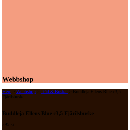
Webbshop
Hem
>
Webbshop
>
Träd & Buskar
> Buddleja Ellens Blue c3,5
Fjärilsbuske
Buddleja Ellens Blue c3,5 Fjärilsbuske
395
kr