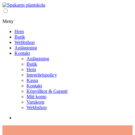
Meny
Hem
Butik
Webbshop
Anläggning
Kontakt
Anläggning
Butik
Hem
Integritetspolicy
Kassa
Kontakt
Köpvillkor & Garanti
Mitt konto
Varukorg
Webbshop