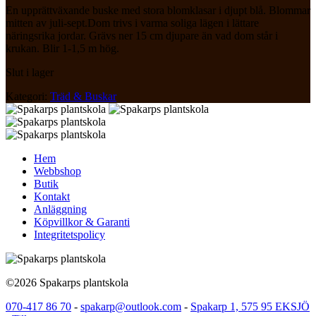
En upprättväxande buske med stora blomklasar i djupt blå. Blommar
mitten av juli-sept.Dom trivs i varma soliga lägen i lättare
näringsrika jordar. Grävs ner 15 cm djupare än vad dom står i
krukan. Blir 1-1,5 m hög.
Slut i lager
Kategori:
Träd & Buskar
Hem
Webbshop
Butik
Kontakt
Anläggning
Köpvillkor & Garanti
Integritetspolicy
©2026 Spakarps plantskola
070-417 86 70
-
spakarp@outlook.com
-
Spakarp 1, 575 95 EKSJÖ