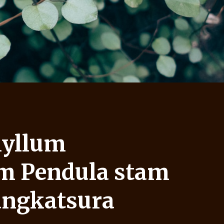
hyllum
m Pendula stam
ängkatsura