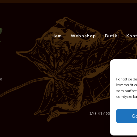
Hem
Webbshop
Butik
Kont
För att ge d
komma åt en
som surfbete
samtycke kan
070-417 86 70
-
spakar
G