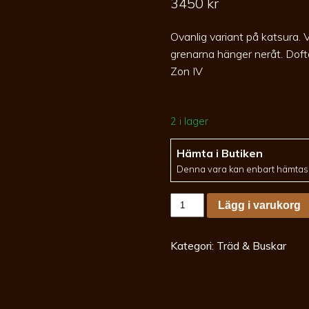
3450
kr
Ovanlig variant på katsura.
grenarna hänger neråt. Doft
Zon IV
2 i lager
Hämta i Butiken
Denna vara kan enbart hämtas i
Cercidiphyllum
Lägg i varukorg
japonicum
Pendula
stam
200co
Kategori:
Träd & Buskar
Hängkatsura
mängd