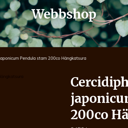
Webbshop
 japonicum Pendula stam 200co Hängkatsura
Cercidip
japonicu
200co H