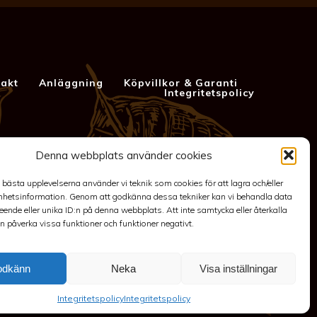
akt
Anläggning
Köpvillkor & Garanti
Integritetspolicy
Denna webbplats använder cookies
e bästa upplevelserna använder vi teknik som cookies för att lagra och/eller
hetsinformation. Genom att godkänna dessa tekniker kan vi behandla data
ende eller unika ID:n på denna webbplats. Att inte samtycka eller återkalla
 påverka vissa funktioner och funktioner negativt.
p@outlook.com
-
Spakarp 1, 575 95 EKSJÖ
-
Till toppen
odkänn
Neka
Visa inställningar
Integritetspolicy
Integritetspolicy