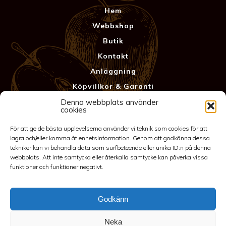
Hem
Webbshop
Butik
Kontakt
Anläggning
Köpvillkor & Garanti
Integritetspolicy
Denna webbplats använder
cookies
För att ge de bästa upplevelserna använder vi teknik som cookies för att
lagra och/eller komma åt enhetsinformation. Genom att godkänna dessa
tekniker kan vi behandla data som surfbeteende eller unika ID:n på denna
webbplats. Att inte samtycka eller återkalla samtycke kan påverka vissa
funktioner och funktioner negativt.
Godkänn
©2026 Spakarps plantskola
Neka
070-417 86 70
-
spakarp@outlook.com
-
Spakarp 1, 575 95