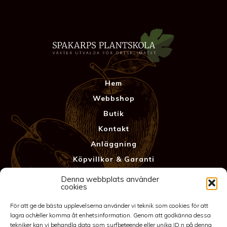
Hem
Webbshop
Butik
Kontakt
Anläggning
Köpvillkor & Garanti
Integritetspolicy
Denna webbplats använder
cookies
För att ge de bästa upplevelserna använder vi teknik som cookies för att
lagra och/eller komma åt enhetsinformation. Genom att godkänna dessa
tekniker kan vi behandla data som surfbeteende eller unika ID:n på denna