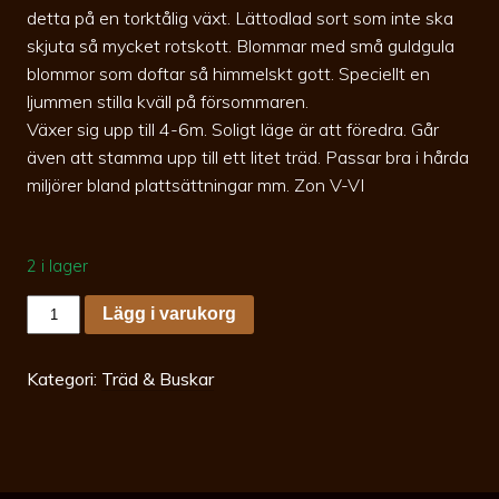
detta på en torktålig växt. Lättodlad sort som inte ska
skjuta så mycket rotskott. Blommar med små guldgula
blommor som doftar så himmelskt gott. Speciellt en
ljummen stilla kväll på försommaren.
Växer sig upp till 4-6m. Soligt läge är att föredra. Går
även att stamma upp till ett litet träd. Passar bra i hårda
miljörer bland plattsättningar mm. Zon V-VI
2 i lager
Eleagnus
Lägg i varukorg
Quicksilver
60-
80
c3,5
Kategori:
Träd & Buskar
Silverträd
mängd