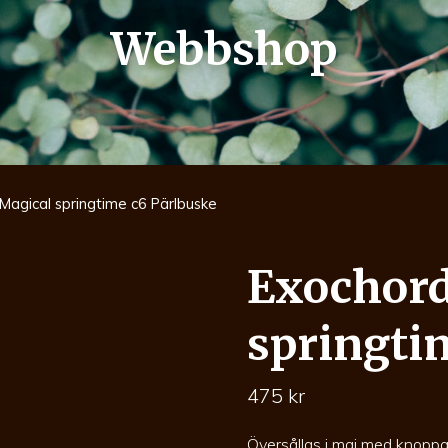
Webbshop
Magical springtime c6 Pärlbuske
Exochord
springti
475
kr
Översållas i maj med knoppar