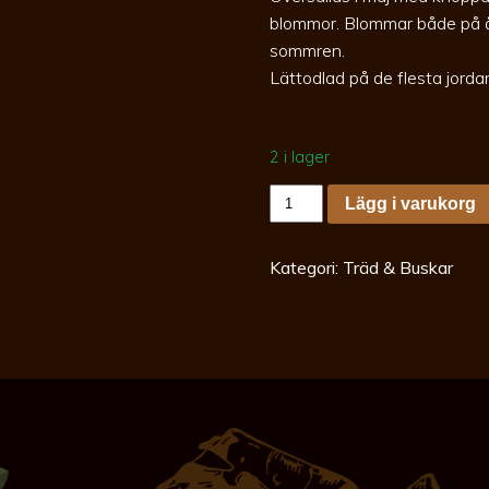
blommor. Blommar både på å
sommren.
Lättodlad på de flesta jorda
2 i lager
Exochorda
Lägg i varukorg
rac.
Magical
springtime
c6
Kategori:
Träd & Buskar
Pärlbuske
mängd