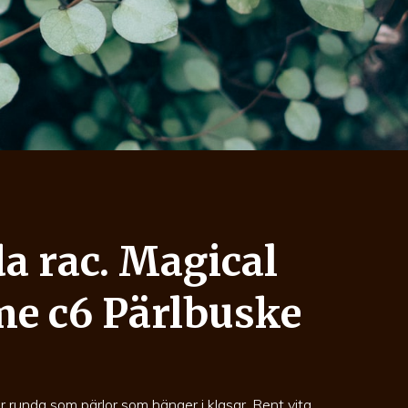
a rac. Magical
me c6 Pärlbuske
 runda som pärlor som hänger i klasar. Rent vita