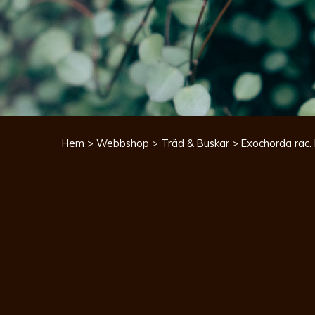
Hem
>
Webbshop
>
Träd & Buskar
> Exochorda rac. 