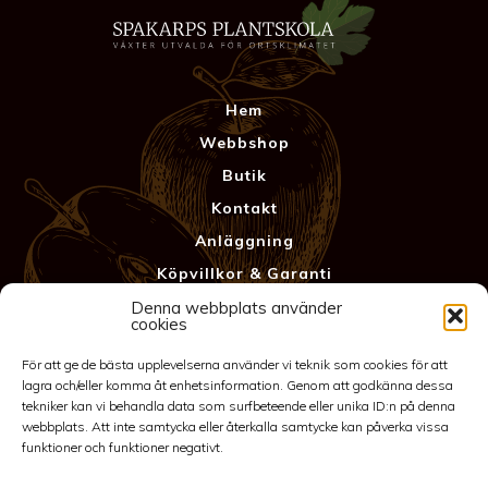
Hem
Webbshop
Butik
Kontakt
Anläggning
Köpvillkor & Garanti
Integritetspolicy
Denna webbplats använder
cookies
För att ge de bästa upplevelserna använder vi teknik som cookies för att
lagra och/eller komma åt enhetsinformation. Genom att godkänna dessa
tekniker kan vi behandla data som surfbeteende eller unika ID:n på denna
webbplats. Att inte samtycka eller återkalla samtycke kan påverka vissa
funktioner och funktioner negativt.