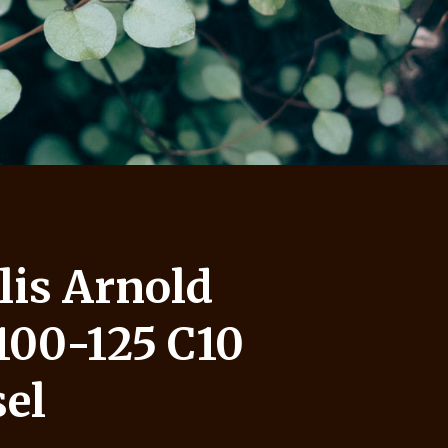
is Arnold
100-125 C10
sel