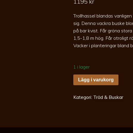
1195
kr
Trollhassel blandas vanlig
sig. Denna vackra buske blo
på bar kvist. Får gröna stora
1,5-1,8 m hög. Får otroligt rö
Vacker i planteringar bland 
1 i lager
Hamamelis
Lägg i varukorg
Arnold
Promise
100-
125
Kategori:
Träd & Buskar
C10
Trollhassel
mängd