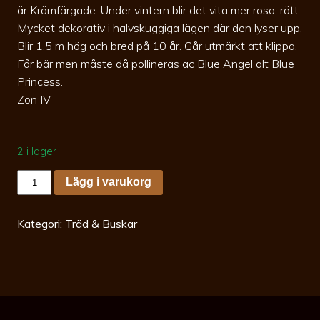
är Krämfärgade. Under vintern blir det vita mer rosa-rött.
Mycket dekorativ i halvskuggiga lägen där den lyser upp.
Blir 1,5 m hög och bred på 10 år. Går utmärkt att klippa.
Får bär men måste då pollineras ac Blue Angel alt Blue
Princess.
Zon IV
2 i lager
Ilex
Lägg i varukorg
mes.
Casanova
20-
25
Kategori:
Träd & Buskar
c3
Vitbrokig
järnek
mängd