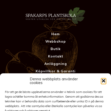
Hem
Webbshop
Butik
Kontakt
Anläggning
Köpvillkor & Garanti
Integritetspolicy
Denna webbplats använder
cookies
För att ge de bästa upplevelserna använder vi teknik som cookies för att
lagra och/eller komma åt enhetsinformation. Genom att godkänna dessa
tekniker kan vi behandla data som surfbeteende eller unika ID:n på denna
webbplats. Att inte samtycka eller återkalla samtycke kan påverka vissa
funktioner och funktioner negativt.