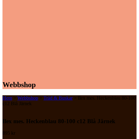
Webbshop
Hem
>
Webbshop
>
Träd & Buskar
> Ilex mes. Heckenblau 80-100
c12 Blå Järnek
Ilex mes. Heckenblau 80-100 c12 Blå Järnek
895
kr