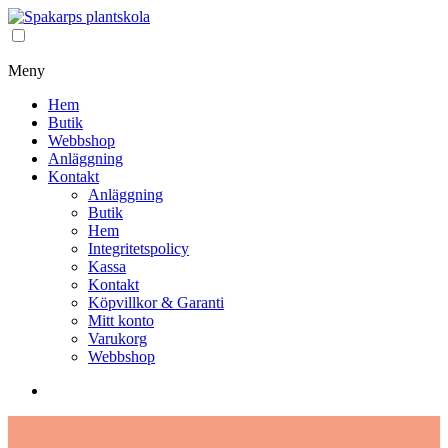
Meny
Hem
Butik
Webbshop
Anläggning
Kontakt
Anläggning
Butik
Hem
Integritetspolicy
Kassa
Kontakt
Köpvillkor & Garanti
Mitt konto
Varukorg
Webbshop