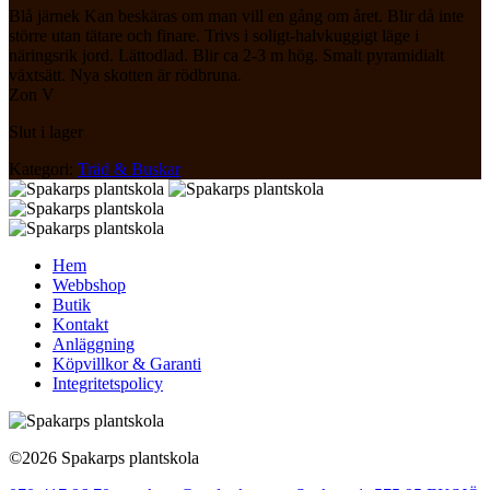
Blå järnek Kan beskäras om man vill en gång om året. Blir då inte
större utan tätare och finare. Trivs i soligt-halvkuggigt läge i
näringsrik jord. Lättodlad. Blir ca 2-3 m hög. Smalt pyramidialt
växtsätt. Nya skotten är rödbruna.
Zon V
Slut i lager
Kategori:
Träd & Buskar
Hem
Webbshop
Butik
Kontakt
Anläggning
Köpvillkor & Garanti
Integritetspolicy
©2026 Spakarps plantskola