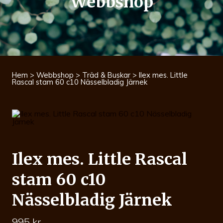
Webbshop
Hem
>
Webbshop
>
Träd & Buskar
> Ilex mes. Little
Rascal stam 60 c10 Nässelbladig Järnek
Ilex mes. Little Rascal
stam 60 c10
Nässelbladig Järnek
995
kr