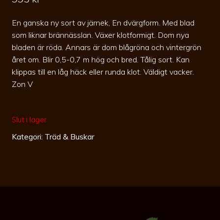
En ganska ny sort av järnek, En dvärgform. Med blad
som liknar brännässlan. Växer klotformigt. Dom nya
bladen är röda. Annars är dom blågröna och vintergrön
året om. Blir 0,5-0,7 m hög och bred. Tålig sort. Kan
klippas till en låg häck eller runda klot. Väldigt vacker.
Zon V
Slut i lager
Kategori:
Träd & Buskar