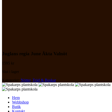
Juglans regia June Äkta Valnöt
1595
kr
Slut i lager
Kategorier:
Nötter
,
Träd & Buskar
Hem
Webbshop
Butik
Kontakt