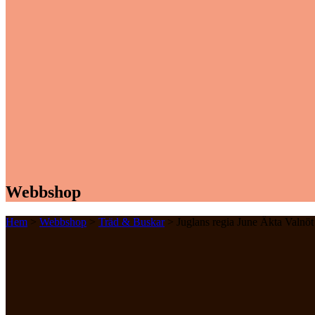
Webbshop
Hem
>
Webbshop
>
Träd & Buskar
> Juglans regia June Äkta Valnöt