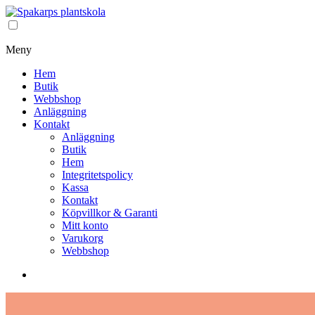
Meny
Hem
Butik
Webbshop
Anläggning
Kontakt
Anläggning
Butik
Hem
Integritetspolicy
Kassa
Kontakt
Köpvillkor & Garanti
Mitt konto
Varukorg
Webbshop