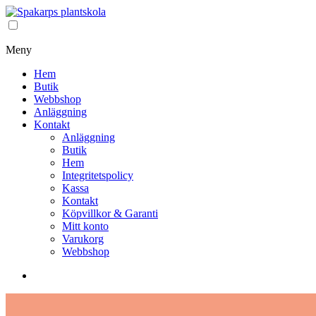
Meny
Hem
Butik
Webbshop
Anläggning
Kontakt
Anläggning
Butik
Hem
Integritetspolicy
Kassa
Kontakt
Köpvillkor & Garanti
Mitt konto
Varukorg
Webbshop