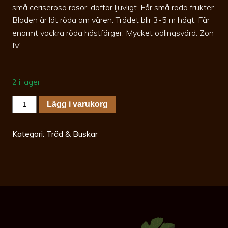
små ceriserosa rosor, doftar ljuvligt. Får små röda frukter.
Bladen är lät röda om våren. Trädet blir 3-5 m högt. Får
enormt vackra röda höstfärger. Mycket odlingsvärd. Zon
IV
2 i lager
Malus
Lägg i varukorg
Brandywine
spö
30-
40
Kategori:
Träd & Buskar
co
Prydnadsapel
mängd