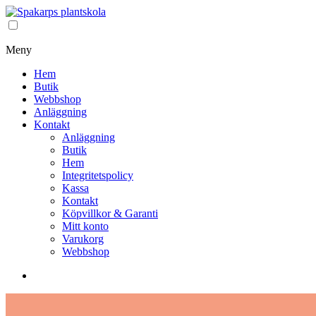
Meny
Hem
Butik
Webbshop
Anläggning
Kontakt
Anläggning
Butik
Hem
Integritetspolicy
Kassa
Kontakt
Köpvillkor & Garanti
Mitt konto
Varukorg
Webbshop