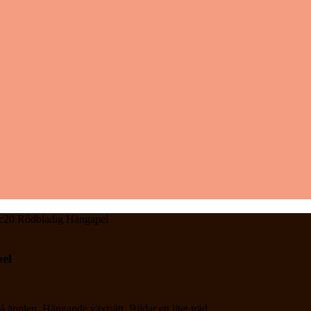
c20 Rödbladig Hängapel
el
äpplen. Hängande växtsätt. Bildar ett litet träd.