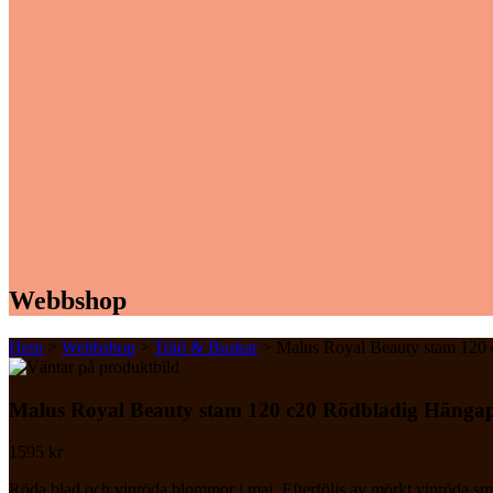
Webbshop
Hem
>
Webbshop
>
Träd & Buskar
> Malus Royal Beauty stam 120 
Malus Royal Beauty stam 120 c20 Rödbladig Hängap
1595
kr
Röda blad och vinröda blommor i maj. Efterföljs av mörkt vinröda små 