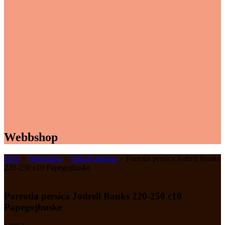
Webbshop
Hem
>
Webbshop
>
Träd & Buskar
> Parrotia persica Jodrell Banks
220-250 c10 Papegojbuske
Parrotia persica Jodrell Banks 220-250 c10
Papegojbuske