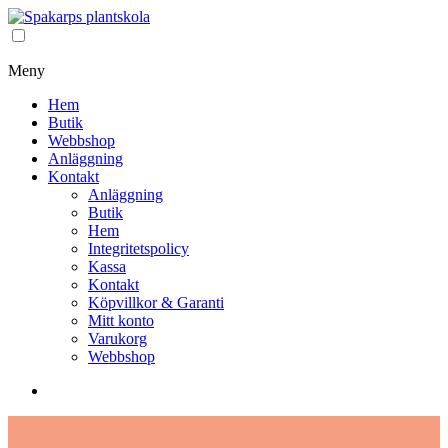
Meny
Hem
Butik
Webbshop
Anläggning
Kontakt
Anläggning
Butik
Hem
Integritetspolicy
Kassa
Kontakt
Köpvillkor & Garanti
Mitt konto
Varukorg
Webbshop