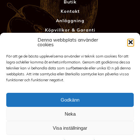
Butik
Kontakt
Anläggning
Köpvillkor & Garanti
Integritetspolicy
Denna webbplats använder
cookies
För att ge de bästa upplevelserna använder vi teknik som cookies för att
lagra och/eller komma åt enhetsinformation. Genom att godkänna dessa
tekniker kan vi behandla data som surfbeteende eller unika ID:n på denna
webbplats. Att inte samtycka eller återkalla samtycke kan påverka vissa
funktioner och funktioner negativt.
Godkänn
©2026 Spakarps plantskola
Neka
070-417 86 70
-
spakarp@outlook.com
-
Spakarp 1, 575 95
EKSJÖ
-
Till toppen
Visa inställningar