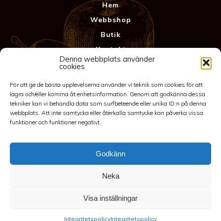
Hem
Webbshop
Butik
Kontakt
Denna webbplats använder
Anläggning
cookies
Köpvillkor & Garanti
För att ge de bästa upplevelserna använder vi teknik som cookies för att
Integritetspolicy
lagra och/eller komma åt enhetsinformation. Genom att godkänna dessa
tekniker kan vi behandla data som surfbeteende eller unika ID:n på denna
webbplats. Att inte samtycka eller återkalla samtycke kan påverka vissa
funktioner och funktioner negativt.
Godkänn
Neka
©2026 Spakarps plantskola
Visa inställningar
070-417 86 70
-
spakarp@outlook.com
-
Spakarp 1, 575 95
Integritetspolicy
Integritetspolicy