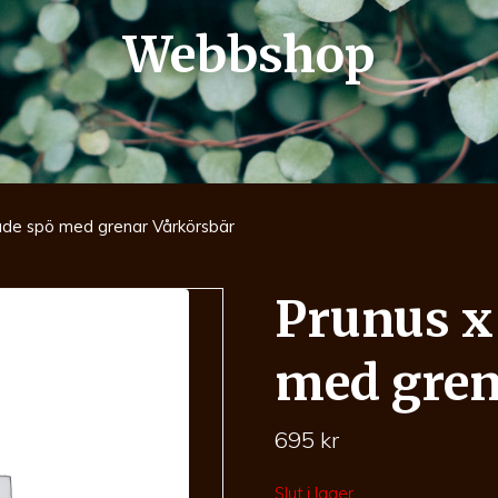
Webbshop
ade spö med grenar Vårkörsbär
Prunus x
med gren
695
kr
Slut i lager