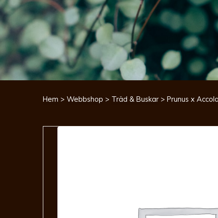
Hem
>
Webbshop
>
Träd & Buskar
> Prunus x Accol