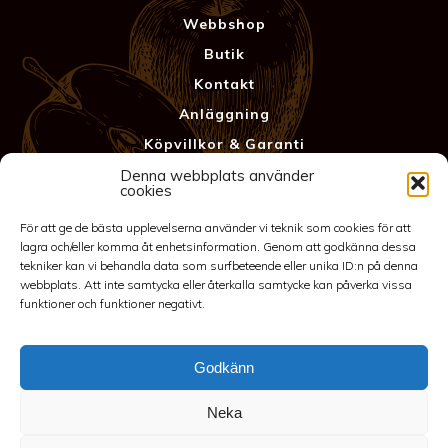
Webbshop
Butik
Kontakt
Anläggning
Köpvillkor & Garanti
Integritetspolicy
Denna webbplats använder
cookies
För att ge de bästa upplevelserna använder vi teknik som cookies för att
lagra och/eller komma åt enhetsinformation. Genom att godkänna dessa
tekniker kan vi behandla data som surfbeteende eller unika ID:n på denna
webbplats. Att inte samtycka eller återkalla samtycke kan påverka vissa
funktioner och funktioner negativt.
Godkänn
©2026 Spakarps plantskola
Neka
070-417 86 70
-
spakarp@outlook.com
-
Spakarp 1, 575 95
EKSJÖ
-
Till toppen