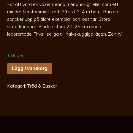
För att vara ek växer denna mer buskigt eller som ett
mindre flerstammigt träd. På sikt 3-4 m högt. Barken
spricker upp på äldre exemplar och lossnar. Stora
vinterknoppar. Bladen stora 20-25 cm gröna
läderartade. Trivs i soliga till halvskuggiga lägen. Zon IV
1 i lager
Quercus
Lägg i varukorg
Pontica
80-
100co
Armenisk
Kategori:
Träd & Buskar
Ek
mängd