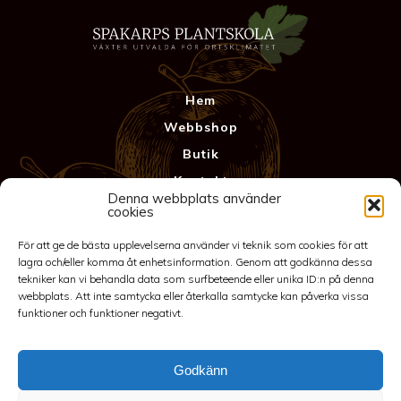
Hem
Webbshop
Butik
Kontakt
Denna webbplats använder
Anläggning
cookies
Köpvillkor & Garanti
För att ge de bästa upplevelserna använder vi teknik som cookies för att
Integritetspolicy
lagra och/eller komma åt enhetsinformation. Genom att godkänna dessa
tekniker kan vi behandla data som surfbeteende eller unika ID:n på denna
webbplats. Att inte samtycka eller återkalla samtycke kan påverka vissa
funktioner och funktioner negativt.
Godkänn