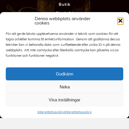
Butik
Kontakt
Denna webbplats använder
Anläggning
cookies
Köpvillkor & Garanti
För att ge de bästa upplevelserna använder vi teknik som cookies för att
Integritetspolicy
lagra och/eller komma åt enhetsinformation. Genom att godkänna dessa
tekniker kan vi behandla data som surfbeteende eller unika ID:n på denna
webbplats. Att inte samtycka eller återkalla samtycke kan påverka vissa
funktioner och funktioner negativt.
Godkänn
Neka
©2026 Spakarps plantskola
Visa inställningar
070-417 86 70
-
spakarp@outlook.com
-
Spakarp 1, 575 95
Integritetspolicy
Integritetspolicy
EKSJÖ
-
Till toppen