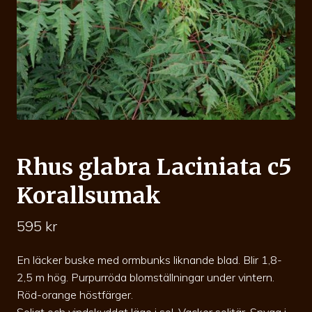
Rhus glabra Laciniata c5
Korallsumak
595
kr
En läcker buske med ormbunks liknande blad. Blir 1,8-
2,5 m hög. Purpurröda blomställningar under vintern.
Röd-orange höstfärger.
Soligt och vindskyddat läge i sol. Vacker solitär. Snygg i