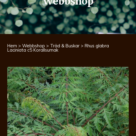
Webbshop
Hem
>
Webbshop
>
Träd & Buskar
> Rhus glabra
Laciniata c5 Korallsumak