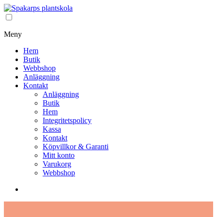
Meny
Hem
Butik
Webbshop
Anläggning
Kontakt
Anläggning
Butik
Hem
Integritetspolicy
Kassa
Kontakt
Köpvillkor & Garanti
Mitt konto
Varukorg
Webbshop