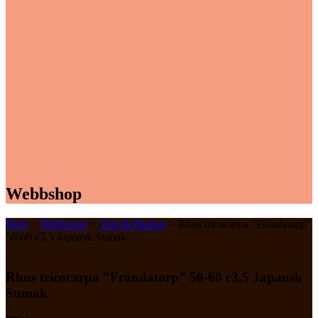
Webbshop
Hem
>
Webbshop
>
Träd & Buskar
> Rhus tricocarpa ”Frändatorp”
50-60 c3,5 Japansk Sumak
Rhus tricocarpa ”Frändatorp” 50-60 c3,5 Japansk
Sumak