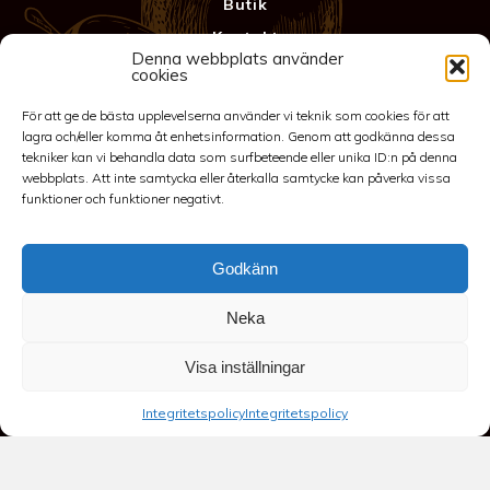
Butik
Kontakt
Denna webbplats använder
Anläggning
cookies
Köpvillkor & Garanti
För att ge de bästa upplevelserna använder vi teknik som cookies för att
Integritetspolicy
lagra och/eller komma åt enhetsinformation. Genom att godkänna dessa
tekniker kan vi behandla data som surfbeteende eller unika ID:n på denna
webbplats. Att inte samtycka eller återkalla samtycke kan påverka vissa
funktioner och funktioner negativt.
Godkänn
Neka
©2026 Spakarps plantskola
Visa inställningar
070-417 86 70
-
spakarp@outlook.com
-
Spakarp 1, 575 95
Integritetspolicy
Integritetspolicy
EKSJÖ
-
Till toppen