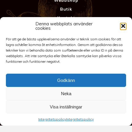
Webbshop
Butik
Kontakt
Denna webbplats använder
Anläggning
cookies
Köpvillkor & Garanti
För att ge de bästa upplevelserna använder vi teknik som cookies för att
Integritetspolicy
lagra och/eller komma åt enhetsinformation. Genom att godkänna dessa
tekniker kan vi behandla data som surfbeteende eller unika ID:n på denna
webbplats. Att inte samtycka eller återkalla samtycke kan påverka vissa
funktioner och funktioner negativt.
Godkänn
Neka
©2026 Spakarps plantskola
Visa inställningar
070-417 86 70
-
spakarp@outlook.com
-
Spakarp 1, 575 95
Integritetspolicy
Integritetspolicy
EKSJÖ
-
Till toppen