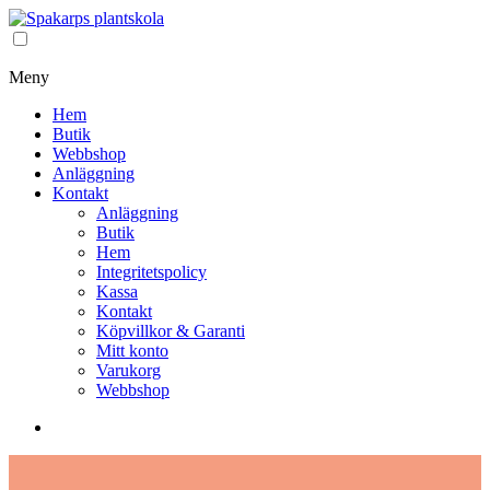
Meny
Hem
Butik
Webbshop
Anläggning
Kontakt
Anläggning
Butik
Hem
Integritetspolicy
Kassa
Kontakt
Köpvillkor & Garanti
Mitt konto
Varukorg
Webbshop