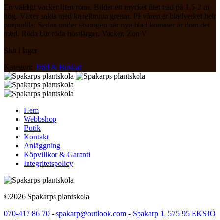
En väldigt vacker liten rönn. Bildar ett mycket litet träd på 1,5-2 m
hög. Växer sakta med kanelbruna grenar. På våren är bladverket helt
purpurlila. Sedan under säsongen när nya blad kommer är dom det
med. Röda bär röda höstfärger. Vacker. Zon V
Slut i lager
Kategori:
Träd & Buskar
Hem
Webbshop
Butik
Kontakt
Anläggning
Köpvillkor & Garanti
Integritetspolicy
©2026 Spakarps plantskola
070-417 86 70
-
spakarp@outlook.com
-
Spakarp 1, 575 95 EKSJÖ