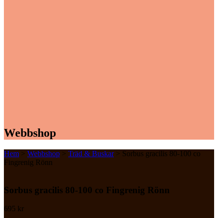
Webbshop
Hem
>
Webbshop
>
Träd & Buskar
> Sorbus gracilis 80-100 co
Fingrenig Rönn
Sorbus gracilis 80-100 co Fingrenig Rönn
695
kr