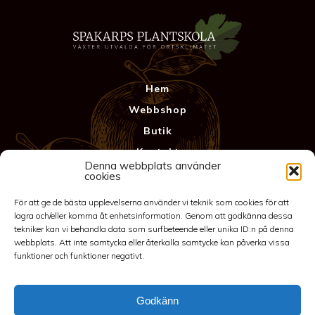
Hem
Webbshop
Butik
Kontakt
Denna webbplats använder
Anläggning
cookies
Köpvillkor & Garanti
För att ge de bästa upplevelserna använder vi teknik som cookies för att
Integritetspolicy
lagra och/eller komma åt enhetsinformation. Genom att godkänna dessa
tekniker kan vi behandla data som surfbeteende eller unika ID:n på denna
webbplats. Att inte samtycka eller återkalla samtycke kan påverka vissa
funktioner och funktioner negativt.
Godkänn