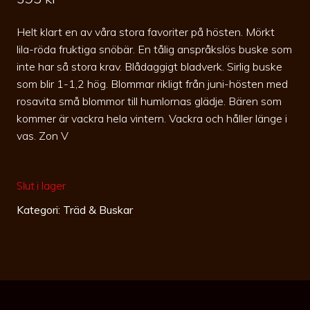
Helt klart en av våra stora favoriter på hösten. Mörkt
lila-röda fruktiga snöbär. En tålig anspråkslös buske som
inte har så stora krav. Blådaggigt bladverk. Sirlig buske
som blir 1-1,2 hög. Blommar rikligt från juni-hösten med
rosavita små blommor till humlornas glädje. Bären som
kommer är vackra hela vintern. Vackra och håller länge i
vas. Zon V
Slut i lager
Kategori:
Träd & Buskar