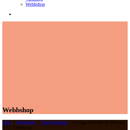
Webbshop
Webbshop
Hem
>
Webbshop
>
Träd & Buskar
> Syringa Beauthy of Moscow
C7,5 Ädelsyren