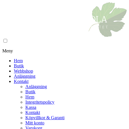
Meny
Hem
Butik
Webbshop
Anläggning
Kontakt
Anläggning
Butik
Hem
Integritetspolicy
Kassa
Kontakt
Köpvillkor & Garanti
Mitt konto
Varukorg