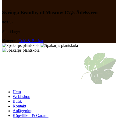
Syringa Beauthy of Moscow C7,5 Ädelsyren
595
kr
Slut i lager
Kategori:
Träd & Buskar
Hem
Webbshop
Butik
Kontakt
Anläggning
Köpvillkor & Garanti