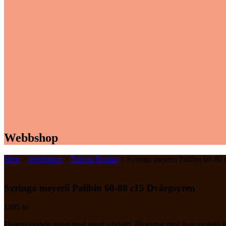
Webbshop
Hem
>
Webbshop
>
Träd & Buskar
> Syringa meyerii Palibin 60-80
Syringa meyerii Palibin 60-80 c15 Dvärgsyren
1495
kr
Dvärgväxande syren med rundt växtsätt. Blommar med ljust violetta blo