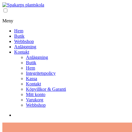
Meny
Hem
Butik
Webbshop
Anläggning
Kontakt
Anläggning
Butik
Hem
Integritetspolicy
Kassa
Kontakt
Köpvillkor & Garanti
Mitt konto
Varukorg
Webbshop