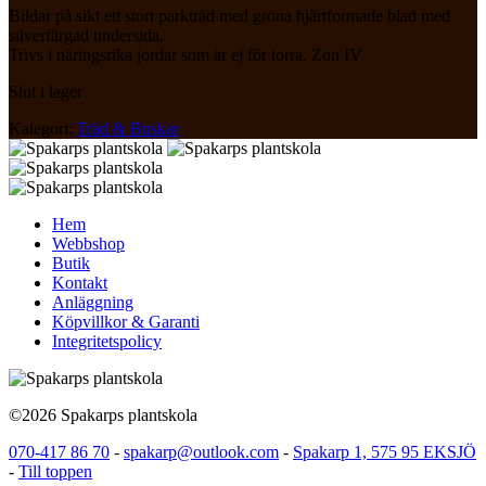
Bildar på sikt ett stort parkträd med gröna hjärtformade blad med
silverfärgad undersida.
Trivs i näringsrika jordar som är ej för torra. Zon IV
Slut i lager
Kategori:
Träd & Buskar
Hem
Webbshop
Butik
Kontakt
Anläggning
Köpvillkor & Garanti
Integritetspolicy
©2026 Spakarps plantskola
070-417 86 70
-
spakarp@outlook.com
-
Spakarp 1, 575 95 EKSJÖ
-
Till toppen