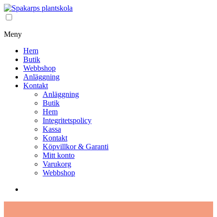
Meny
Hem
Butik
Webbshop
Anläggning
Kontakt
Anläggning
Butik
Hem
Integritetspolicy
Kassa
Kontakt
Köpvillkor & Garanti
Mitt konto
Varukorg
Webbshop