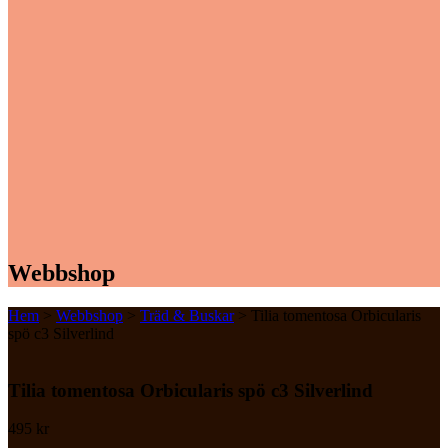
Webbshop
Hem
>
Webbshop
>
Träd & Buskar
> Tilia tomentosa Orbicularis
spö c3 Silverlind
Tilia tomentosa Orbicularis spö c3 Silverlind
495
kr