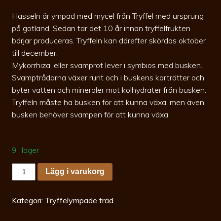
Hasseln är ympad med mycel från Tryffel med ursprung
på gotland. Sedan tar det 10 år innan tryffelfrukten
börjar produceras. Tryffeln kan därefter skördas oktober
till december.
Mykorrhiza, eller svamprot lever i symbios med busken.
Svamptrådarna växer runt och i buskens kortrötter och
byter vatten och mineraler mot kolhydrater från busken.
Tryffeln måste ha busken för att kunna växa, men även
busken behöver svampen för att kunna växa.
9 i lager
Corylus
Lägg i varukorg
avellana
Tryffelympad
Spö
30-
Kategori:
Tryffelympade träd
40
c2