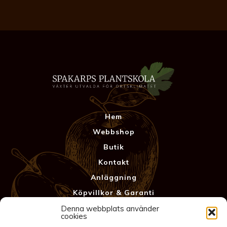
Hassel
mängd
Hem
Webbshop
Butik
Kontakt
Anläggning
Köpvillkor & Garanti
Integritetspolicy
Denna webbplats använder
cookies