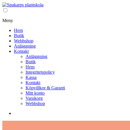
Meny
Hem
Butik
Webbshop
Anläggning
Kontakt
Anläggning
Butik
Hem
Integritetspolicy
Kassa
Kontakt
Köpvillkor & Garanti
Mitt konto
Varukorg
Webbshop