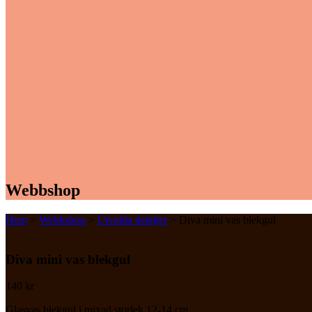
Webbshop
Hem
>
Webbshop
>
Utvalda detaljer
> Diva mini vas blekgul
Diva mini vas blekgul
140
kr
Glasvas blekgul i mixad storlek 12-14 cm