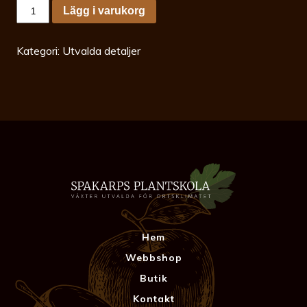
Pläd
Lägg i varukorg
orange
/
natur
130x180
Kategori:
Utvalda detaljer
cm
mängd
Hem
Webbshop
Butik
Kontakt