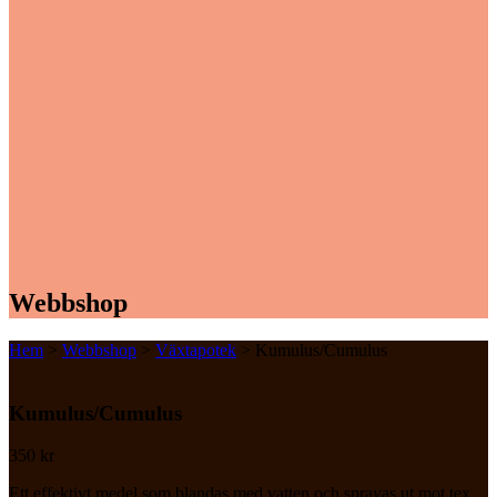
Webbshop
Hem
>
Webbshop
>
Växtapotek
> Kumulus/Cumulus
Kumulus/Cumulus
350
kr
Ett effektivt medel som blandas med vatten och sprayas ut mot tex