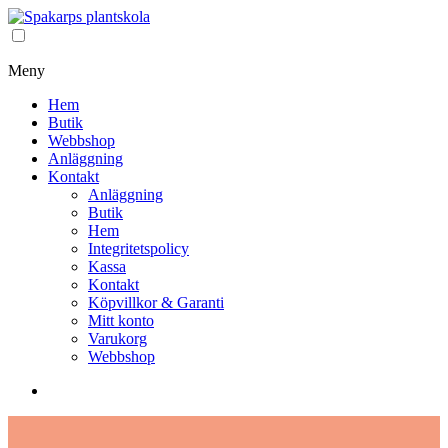
Meny
Hem
Butik
Webbshop
Anläggning
Kontakt
Anläggning
Butik
Hem
Integritetspolicy
Kassa
Kontakt
Köpvillkor & Garanti
Mitt konto
Varukorg
Webbshop