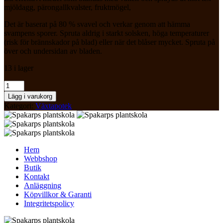
mjöldagg, pärongallkvalster, fruktmögel,
Det är baserat på 80 % svavel och verkar genom att hämma
svampens sporer. Spruta aldrig i starkt solsken, höga temperaturer
(risk för brännskador på blad) eller när det blåser mycket. Spruta på
över och undersidan av bladen.
13 i lager
Kumulus/Cumulus
mängd
Lägg i varukorg
Kategori:
Växtapotek
Hem
Webbshop
Butik
Kontakt
Anläggning
Köpvillkor & Garanti
Integritetspolicy