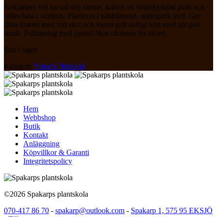
Nektariner vill ha sol och värme, kräver en vindskyddad plats och
odlas bäst i växthus. Planteras i väldränerad, näringsrik jord. Ger
släta frukter med rött skal och varmt gult saftigt kött med söt god
smak. Pollinering med pensel ökar chansen för skörd.
Slut i lager
Kategori:
Ympris Nektarin
Hem
Webbshop
Butik
Kontakt
Anläggning
Köpvillkor & Garanti
Integritetspolicy
©2026 Spakarps plantskola
070-417 86 70
-
spakarp@outlook.com
-
Spakarp 1, 575 95 EKSJÖ