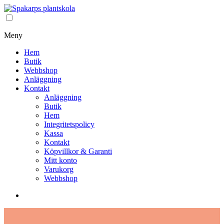
Meny
Hem
Butik
Webbshop
Anläggning
Kontakt
Anläggning
Butik
Hem
Integritetspolicy
Kassa
Kontakt
Köpvillkor & Garanti
Mitt konto
Varukorg
Webbshop