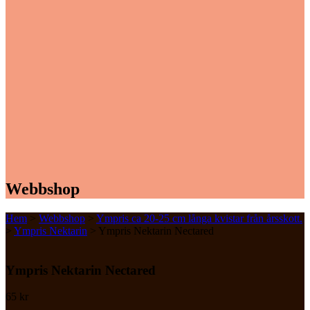
Webbshop
Hem
>
Webbshop
>
Ympris ca 20-25 cm långa kvistar från årsskott.
>
Ympris Nektarin
> Ympris Nektarin Nectared
Ympris Nektarin Nectared
65
kr