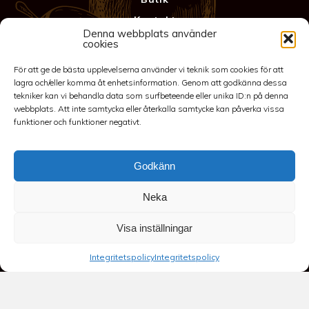
Kontakt
Denna webbplats använder
Anläggning
cookies
Köpvillkor & Garanti
För att ge de bästa upplevelserna använder vi teknik som cookies för att
Integritetspolicy
lagra och/eller komma åt enhetsinformation. Genom att godkänna dessa
tekniker kan vi behandla data som surfbeteende eller unika ID:n på denna
webbplats. Att inte samtycka eller återkalla samtycke kan påverka vissa
funktioner och funktioner negativt.
Godkänn
Neka
©2026 Spakarps plantskola
Visa inställningar
070-417 86 70
-
spakarp@outlook.com
-
Spakarp 1, 575 95
Integritetspolicy
Integritetspolicy
EKSJÖ
-
Till toppen