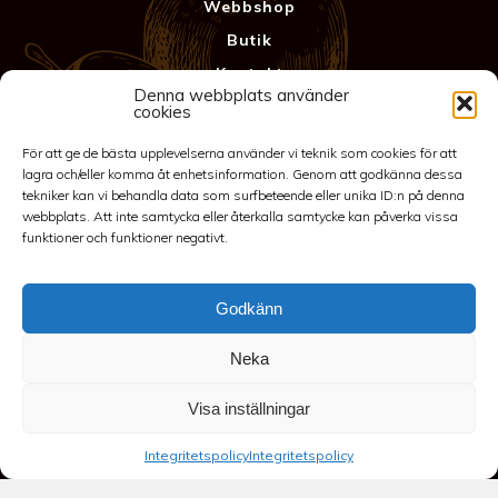
Webbshop
Butik
Kontakt
Denna webbplats använder
Anläggning
cookies
Köpvillkor & Garanti
För att ge de bästa upplevelserna använder vi teknik som cookies för att
Integritetspolicy
lagra och/eller komma åt enhetsinformation. Genom att godkänna dessa
tekniker kan vi behandla data som surfbeteende eller unika ID:n på denna
webbplats. Att inte samtycka eller återkalla samtycke kan påverka vissa
funktioner och funktioner negativt.
Godkänn
Neka
©2026 Spakarps plantskola
Visa inställningar
070-417 86 70
-
spakarp@outlook.com
-
Spakarp 1, 575 95
Integritetspolicy
Integritetspolicy
EKSJÖ
-
Till toppen