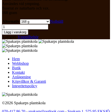
Användes vid ympning.
Baserat av naturharts och vax.
168 gram
Alternativ
Nollställ
Ympvax
mängd
Lägg i varukorg
Kategori:
Ymptillbehör
Hem
Webbshop
Butik
Kontakt
Anläggning
Köpvillkor & Garanti
Integritetspolicy
©2026 Spakarps plantskola
070-417 86 70
-
spakarp@outlook.com
-
Spakarp 1, 575 95 EKSJÖ