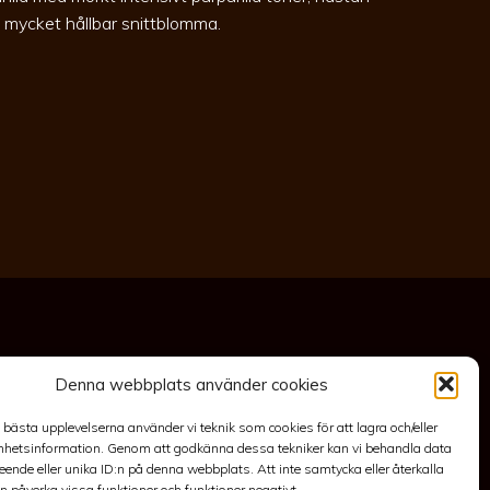
 en mycket hållbar snittblomma.
Denna webbplats använder cookies
akt
Anläggning
Köpvillkor & Garanti
Integritetspolicy
e bästa upplevelserna använder vi teknik som cookies för att lagra och/eller
hetsinformation. Genom att godkänna dessa tekniker kan vi behandla data
ende eller unika ID:n på denna webbplats. Att inte samtycka eller återkalla
 påverka vissa funktioner och funktioner negativt.