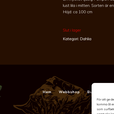
lust lila i mitten. Sorten är
Höjd: ca 100 cm
Slut i lager
Kategori:
Dahlia
Hem
Webbshop
Butik
Kont
För att ge d
komma åt en
som surfbete
samtycke kan