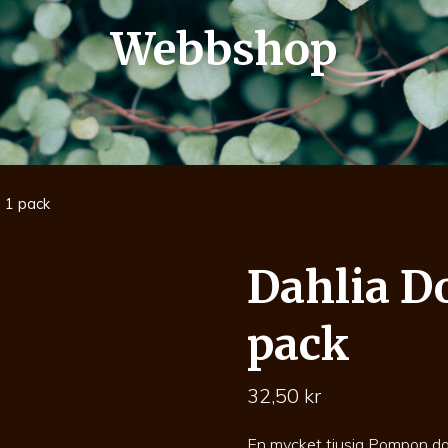
Webbshop
 1 pack
Dahlia D
pack
32,50
kr
En mycket tjusig Pompon dah