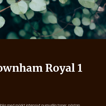
ownham Royal 1
lia med mörkt intensivt purpurlila toner, nästan