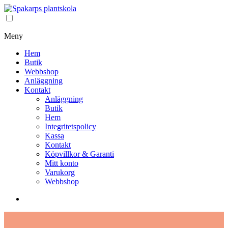
Meny
Hem
Butik
Webbshop
Anläggning
Kontakt
Anläggning
Butik
Hem
Integritetspolicy
Kassa
Kontakt
Köpvillkor & Garanti
Mitt konto
Varukorg
Webbshop