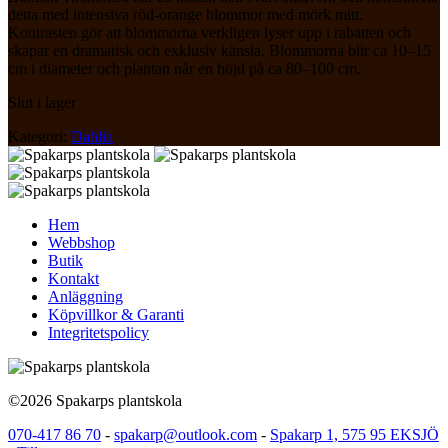
detta med intensiva röd-orange blommor med mörk mitt.
Kontrasten gör att blommorna verkligen lyser upp i rabatten och
skapar en dramatisk och exklusiv känsla. Blommorna blir ca 10–15
cm i diameter och plantan når en höjd på ca 80–100 cm.
Slut i lager
Kategori:
Dahlia
Hem
Webbshop
Butik
Kontakt
Anläggning
Köpvillkor & Garanti
Integritetspolicy
©2026 Spakarps plantskola
070-417 86 70
-
spakarp@outlook.com
-
Spakarp 1, 575 95 EKSJÖ