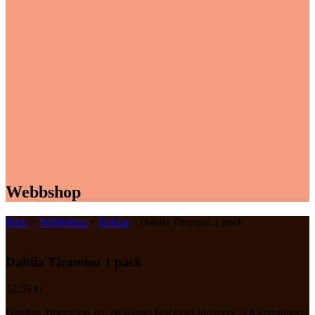
Webbshop
Hem
>
Webbshop
>
Dahlia
> Dahlia Tiramisu 1 pack
Dahlia Tiramisu 1 pack
32,50
kr
Dahlian Tirammisu har ett nästan helt svart bladverk och kombinerar