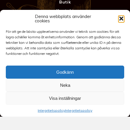
Butik
Kontakt
Denna webbplats använder
Anläggning
cookies
Köpvillkor & Garanti
För att ge de bästa upplevelserna använder vi teknik som cookies för att
Integritetspolicy
lagra och/eller komma åt enhetsinformation. Genom att godkänna dessa
tekniker kan vi behandla data som surfbeteende eller unika ID:n på denna
webbplats. Att inte samtycka eller återkalla samtycke kan påverka vissa
funktioner och funktioner negativt.
Godkänn
Neka
©2026 Spakarps plantskola
Visa inställningar
070-417 86 70
-
spakarp@outlook.com
-
Spakarp 1, 575 95
Integritetspolicy
Integritetspolicy
EKSJÖ
-
Till toppen