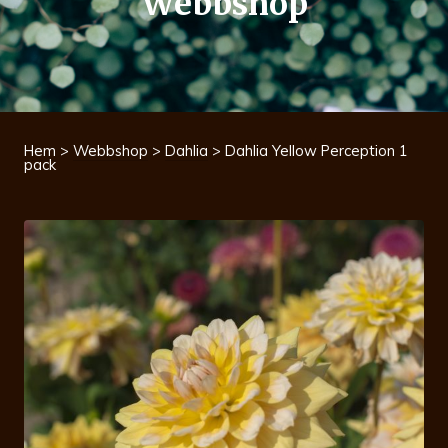
Webbshop
Hem
>
Webbshop
>
Dahlia
> Dahlia Yellow Perception 1
pack